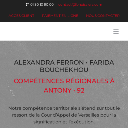
Passer
01 30 10 90 00
|
contact@fbhuissiers.com
au
ACCÈS CLIENT
PAIEMENT EN LIGNE
NOUS CONTACTER
contenu
ALEXANDRA FERRON • FARIDA
BOUCHEKHOU
COMPÉTENCES RÉGIONALES À
ANTONY • 92
Notre compétence territoriale s’étend sur tout le
ressort de la Cour d’Appel de Versailles pour la
signification et l’exécution.