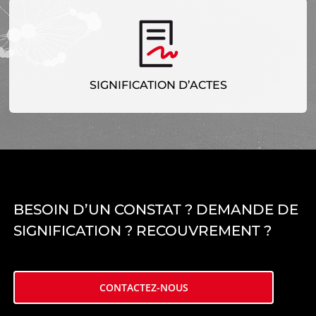
SIGNIFICATION D’ACTES
L’huissier de justice partenaire inévitable pour la
signification de vos actes.
SIGNIFICATION D’ACTES
EN SAVOIR PLUS
BESOIN D’UN CONSTAT ? DEMANDE DE
SIGNIFICATION ? RECOUVREMENT ?
CONTACTEZ-NOUS