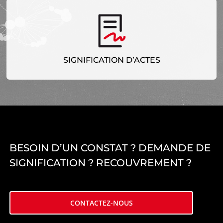
SIGNIFICATION D’ACTES
L’huissier de justice partenaire inévitable pour la
signification de vos actes.
SIGNIFICATION D’ACTES
EN SAVOIR PLUS
BESOIN D’UN CONSTAT ? DEMANDE DE
SIGNIFICATION ? RECOUVREMENT ?
CONTACTEZ-NOUS