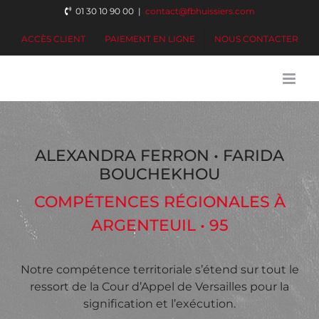
Passer
01 30 10 90 00
|
contact@fbhuissiers.com
au
ACCÈS CLIENT
PAIEMENT EN LIGNE
NOUS CONTACTER
contenu
ALEXANDRA FERRON • FARIDA
BOUCHEKHOU
COMPÉTENCES RÉGIONALES À
ARGENTEUIL • 95
Notre compétence territoriale s’étend sur tout le
ressort de la Cour d’Appel de Versailles pour la
signification et l’exécution.